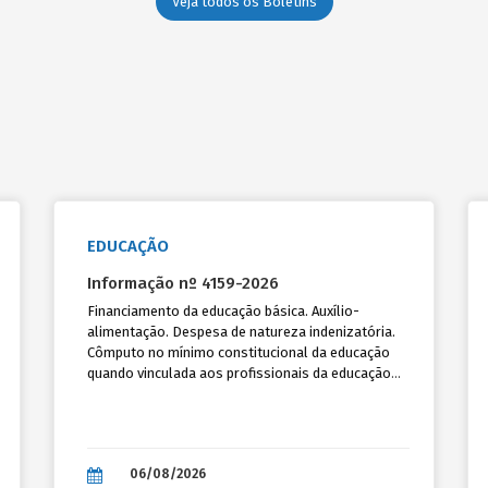
Veja todos os Boletins
EDUCAÇÃO
Informação nº 4159-2026
Financiamento da educação básica. Auxílio-
alimentação. Despesa de natureza indenizatória.
Cômputo no mínimo constitucional da educação
quando vinculada aos profissionais da educação
e custeada com recursos próprios da MDE.
Inviabilidade jurídica de inclusão no percentual
mínimo de 70% do Fundeb. Considerações.
06/08/2026