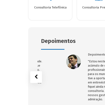
Consultoria Telefônica
Consultoria Pre
Depoimentos
Depoimento em
inou com responsabilidade.
"Estou neste an
isões sérias, claras e que
acúmulo de conh
vida da nossa população.
profissionais q
dos pela DPM aqui no
para os municíp
so ter dentro dos aspectos
tive a oportuni
ma real evolução de nossos
em entrevistas 
mento e organização.
fiquei ainda mai
ido pelos ótimos
consultoria. A D
nossos gestores
admiração.