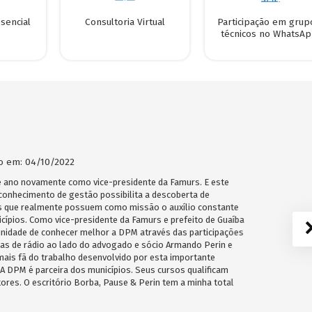
sencial
Consultoria Virtual
Participação em grup
técnicos no WhatsA
: 04/10/2022
o novamente como vice-presidente da Famurs. E este
ecimento de gestão possibilita a descoberta de
ue realmente possuem como missão o auxílio constante
ios. Como vice-presidente da Famurs e prefeito de Guaíba
dade de conhecer melhor a DPM através das participações
de rádio ao lado do advogado e sócio Armando Perin e
s fã do trabalho desenvolvido por esta importante
PM é parceira dos municípios. Seus cursos qualificam
. O escritório Borba, Pause & Perin tem a minha total