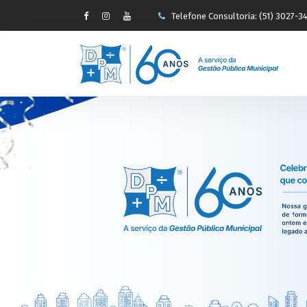
Telefone Consultoria: (51) 3027-3
-->
faleconosco@pauseperin.adv.br