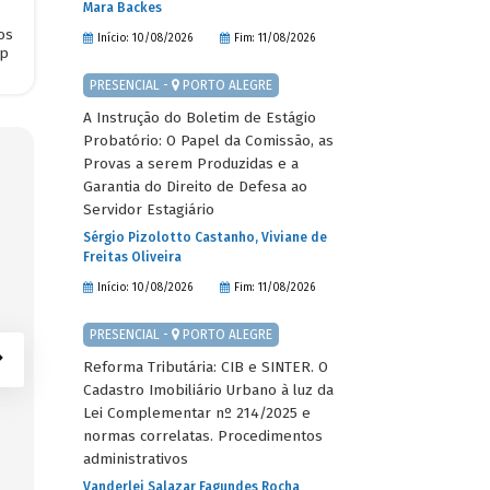
Mara Backes
os
Início: 10/08/2026
Fim: 11/08/2026
pp
PRESENCIAL -
PORTO ALEGRE
A Instrução do Boletim de Estágio
Probatório: O Papel da Comissão, as
Provas a serem Produzidas e a
Garantia do Direito de Defesa ao
Servidor Estagiário
Sérgio Pizolotto Castanho, Viviane de
Depoimento em: 03/10/2022
Freitas Oliveira
"A DPM está ao lado do prefeito e da procuradoria jurídica da P
Início: 10/08/2026
Fim: 11/08/2026
Consultamos a DPM nas decisões estratégicas, na construção
na elaboração jurídica e correta das licitações e nos questio
PRESENCIAL -
PORTO ALEGRE
surgem ao longo da gestão. É sempre bom visitar o escritório
Pause & Perin em Porto Alegre e ter uma consulta qualificada
Reforma Tributária: CIB e SINTER. O
ótimos profissionais disponíveis por lá".
Cadastro Imobiliário Urbano à luz da
Lei Complementar nº 214/2025 e
Evandro Agiz Heberle
| Prefeito de São Jerônimo
normas correlatas. Procedimentos
administrativos
Vanderlei Salazar Fagundes Rocha