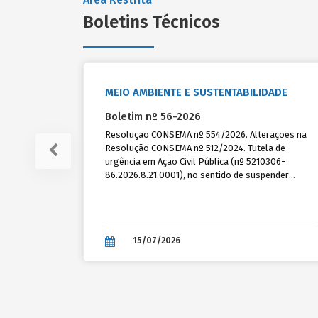
Boletins Técnicos
MEIO AMBIENTE E SUSTENTABILIDADE
Boletim nº 56-2026
Resolução CONSEMA nº 554/2026. Alterações na
Resolução CONSEMA nº 512/2024. Tutela de
urgência em Ação Civil Pública (nº 5210306-
86.2026.8.21.0001), no sentido de suspender
provisoriamente a dispensa de licenciamento
ambiental para empreendimentos de irrigação
pelo método superficial (CODRAM 111,30 da
Resolução CONSEMA nº 372/2018). Manutenção
15/07/2026
das alterações relativas aos reservatórios
artificiais para irrigação. Impactos aos municípios
licenciadores. Necessidade de observância
simultânea da Resolução CONSEMA nº 554/2026
e da decisão judicial liminar.