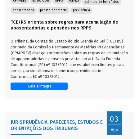
CPMPREV
EC 103/2019
RPPS
TCE/RS
acúmulo de benefícios
aposentadoria
pensão por morte
previdência
TCE/RS orienta sobre regras para acumulação de
aposentadorias e pensões nos RPPS
O Tribunal de Contas do Estado do Rio Grande do Sul (TCE/RS)
por meio da Comissão Permanente de Matérias Previdenciárias
(CPMPREV) divulgou orientações sobre as regras de acumulação
de aposentadorias e pensões previstas no art. 24 da Emenda
Constitucional (EC) nº 103/2019, que estabeleceu limites para a
percepção simultânea de benefícios previdenciários.
Conforme a EC nº 103/2019,...
Leia a Íntegra
03
JURISPRUDÊNCIA, PARECERES, ESTUDOS E
ORIENTAÇÕES DOS TRIBUNAIS
Ago