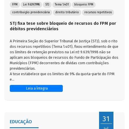
FPM
Lei 9.639/1998
STJ
Tema 1.401
bloqueio FPM
contribuição previdenciária
direito tributário
recursos repetitivos
STJ fixa tese sobre bloqueio de recursos do FPM por
débitos previdenciários
A Primeira Seção do Superior Tribunal de Justiça (STJ), sob o rito
dos recursos repetitivos (Tema 1.401), fixou entendimento de que
os limites de retenção previstos na Lei nº 9.639/1998 não se
aplicam aos bloqueios de recursos do Fundo de Participação dos
Municípios (FPM) decorrentes de dívidas com contribuições
previdenciárias.
A tese estabelece que os limites de 9% da quota-parte do FPM
e...
Leia a Íntegra
31
EDUCAÇÃO
Jul