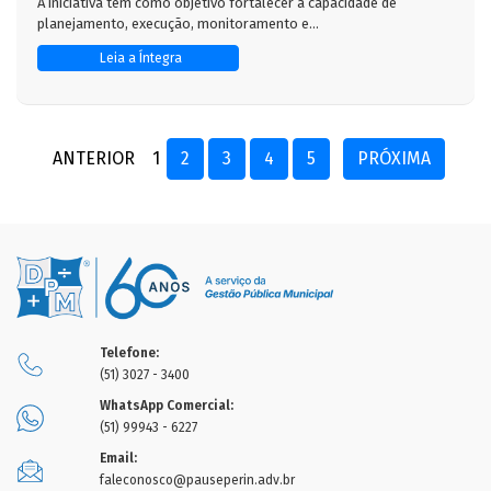
A iniciativa tem como objetivo fortalecer a capacidade de
planejamento, execução, monitoramento e...
Leia a Íntegra
ANTERIOR
1
2
3
4
5
PRÓXIMA
Telefone:
(51) 3027 - 3400
WhatsApp Comercial:
(51) 99943 - 6227
Email:
faleconosco@pauseperin.adv.br