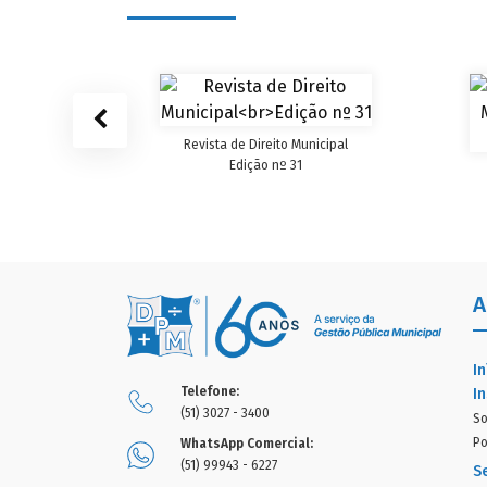
cipal
Revista de Direito Municipal
Edição nº 31
A
In
Telefone:
In
(51) 3027 - 3400
So
Po
WhatsApp Comercial:
(51) 99943 - 6227
S