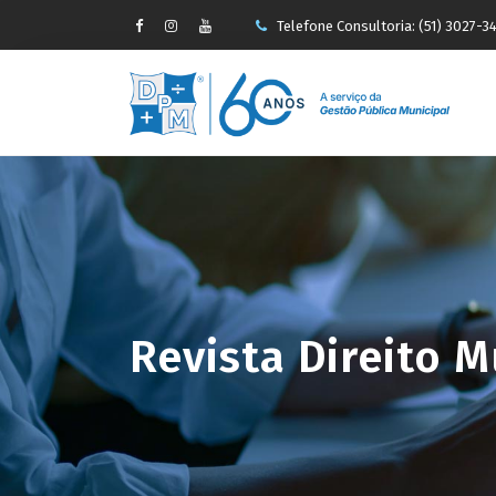
Telefone Consultoria: (51) 3027-3
-->
faleconosco@pauseperin.adv.br
Revista Direito M