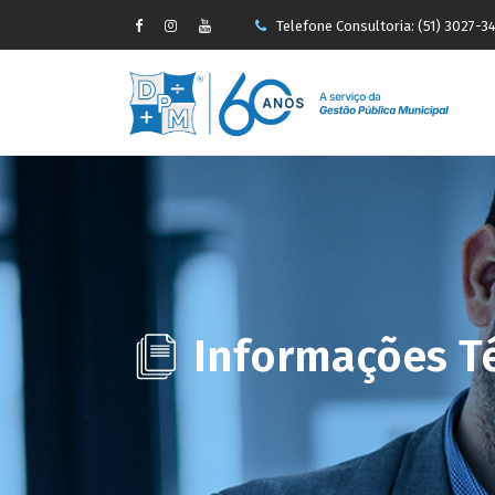
Telefone Consultoria: (51) 3027-3
-->
faleconosco@pauseperin.adv.br
Informações T