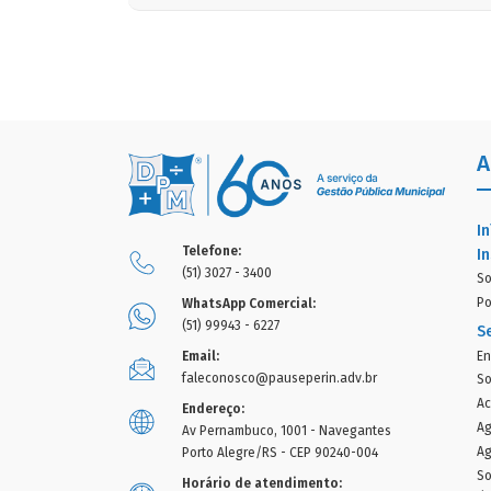
A
In
Telefone:
In
(51) 3027 - 3400
So
Po
WhatsApp Comercial:
(51) 99943 - 6227
S
En
Email:
faleconosco@pauseperin.adv.br
So
Ac
Endereço:
Ag
Av Pernambuco, 1001 - Navegantes
Ag
Porto Alegre/RS - CEP 90240-004
So
Horário de atendimento: