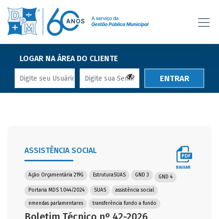
LOGAR NA ÁREA DO CLIENTE
ENTRAR
ASSISTÊNCIA SOCIAL
BAIXAR
Ação Orçamentária 219G
EstruturaSUAS
GND 3
GND 4
Portaria MDS 1.044/2024
SUAS
assistência social
emendas parlamentares
transferência fundo a fundo
Boletim Técnico nº 42-2026