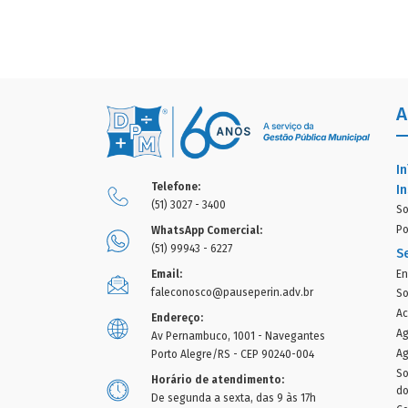
A
In
Telefone:
In
(51) 3027 - 3400
So
Po
WhatsApp Comercial:
(51) 99943 - 6227
S
En
Email:
faleconosco@pauseperin.adv.br
So
Ac
Endereço:
Ag
Av Pernambuco, 1001 - Navegantes
Ag
Porto Alegre/RS - CEP 90240-004
So
Horário de atendimento:
d
De segunda a sexta, das 9 às 17h