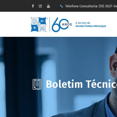
Telefone Consultoria: (51) 3027-3
-->
faleconosco@pauseperin.adv.br
Boletim Técni